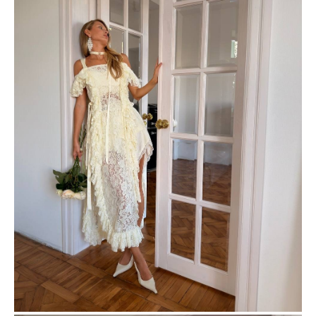
НОВИНКИ
КАТАЛОГ
ПОКУПАТЕЛЯМ
INSTAGRAM
ИП: Квашнина Ольга Вячеславовна
ОГРНИП: 317595800123041
ИНН: 592108671721
Разработка сайта
Договор оферты
Политика конфиденциальности